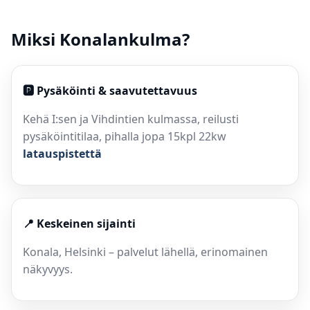
Miksi Konalankulma?
🅿️ Pysäköinti & saavutettavuus
Kehä I:sen ja Vihdintien kulmassa, reilusti
pysäköintitilaa, pihalla jopa 15kpl 22kw
latauspistettä
📍 Keskeinen sijainti
Konala, Helsinki – palvelut lähellä, erinomainen
näkyvyys.