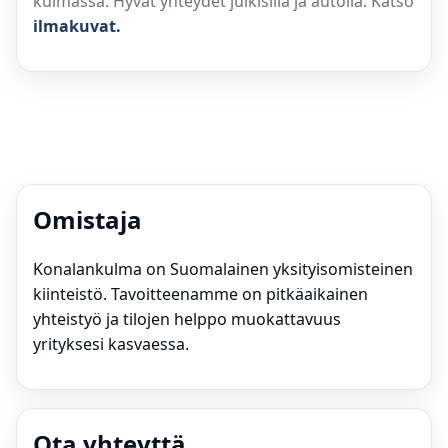
kulmassa. Hyvät yhteydet julkisilla ja autolla. Katso
ilmakuvat.
Omistaja
Konalankulma on Suomalainen yksityisomisteinen
kiinteistö. Tavoitteenamme on pitkäaikainen
yhteistyö ja tilojen helppo muokattavuus
yrityksesi kasvaessa.
Ota yhteyttä