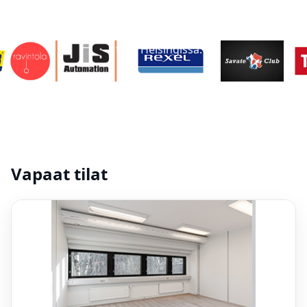
vuokrattavana
Laadukas kiinteistö, jossa modernia ja joustavaa
tilaa Helsingissä.
Vapaat tilat