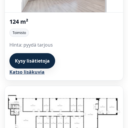
124 m²
Toimisto
Hinta: pyydä tarjous
Kysy lisätietoja
Katso lisäkuvia