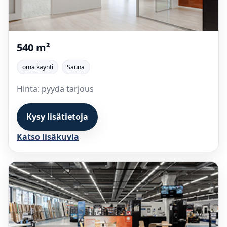
540 m²
oma käynti
Sauna
Hinta: pyydä tarjous
Kysy lisätietoja
Katso lisäkuvia